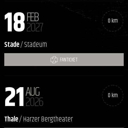
18
FEB
0 km
2027
Stade
/ Stadeum
FANTICKET
21
AUG
0 km
2026
Thale
/ Harzer Bergtheater