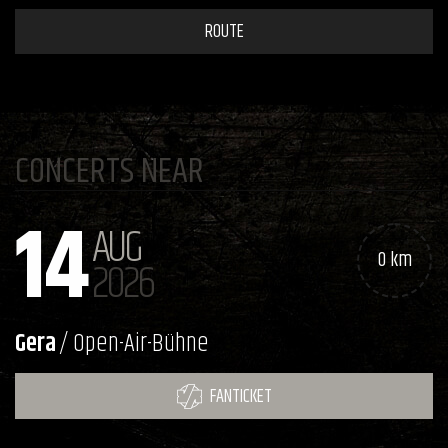
ROUTE
CONCERTS NEAR
14
AUG
0 km
2026
Gera
/ Open-Air-Bühne
FANTICKET