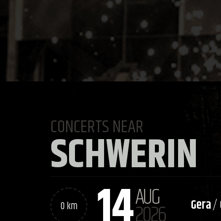
CONCERTS NEAR
SCHWERIN
14
AUG
Gera
/
0 km
2026