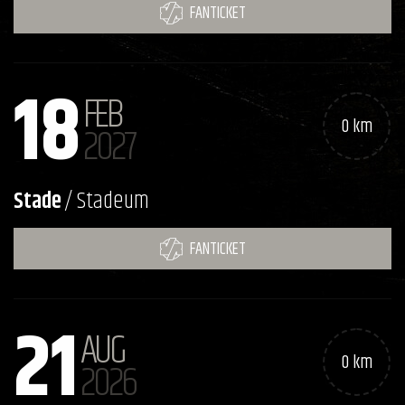
FANTICKET
18
FEB
0 km
2027
Stade
/ Stadeum
FANTICKET
21
AUG
0 km
2026