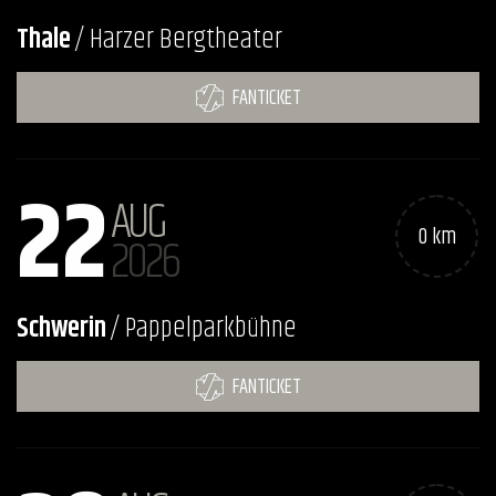
Thale
/ Harzer Bergtheater
FANTICKET
22
AUG
0 km
2026
Schwerin
/ Pappelparkbühne
FANTICKET