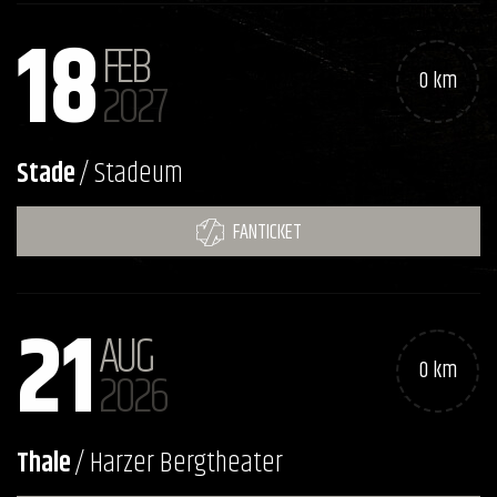
18
FEB
0 km
2027
Stade
/ Stadeum
FANTICKET
21
AUG
0 km
2026
Thale
/ Harzer Bergtheater