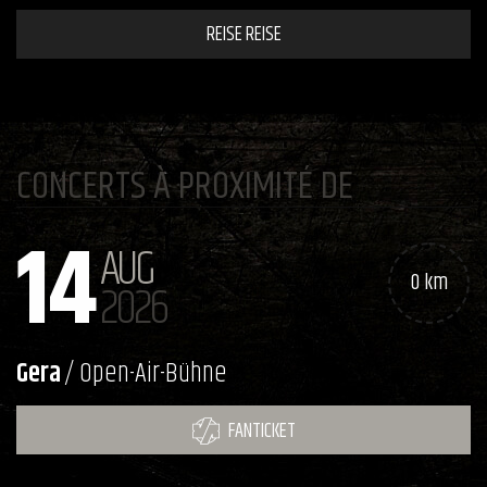
REISE REISE
CONCERTS À PROXIMITÉ DE
14
AUG
0 km
2026
Gera
/ Open-Air-Bühne
FANTICKET