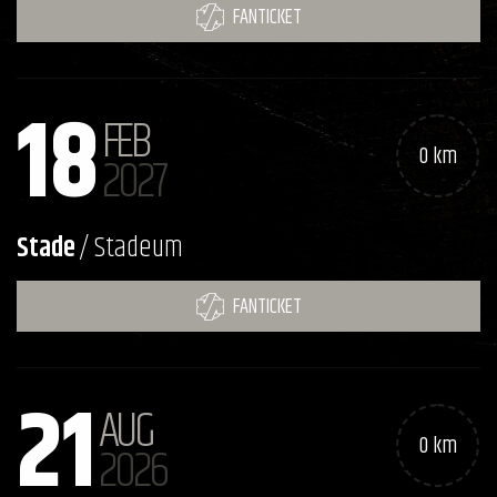
FANTICKET
18
FEB
0 km
2027
Stade
/ Stadeum
FANTICKET
21
AUG
0 km
2026