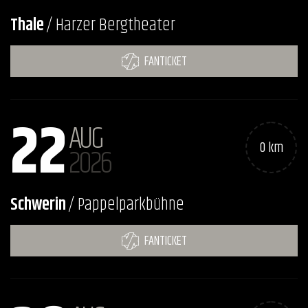
Thale
/ Harzer Bergtheater
FANTICKET
22
AUG
0 km
2026
Schwerin
/ Pappelparkbühne
FANTICKET