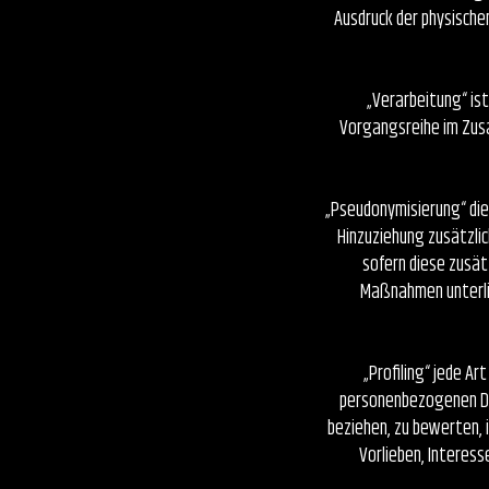
Ausdruck der physischen
„Verarbeitung“ is
Vorgangsreihe im Zus
„Pseudonymisierung“ di
Hinzuziehung zusätzli
sofern diese zusä
Maßnahmen unterlie
„Profiling“ jede A
personenbezogenen Dat
beziehen, zu bewerten, 
Vorlieben, Interess