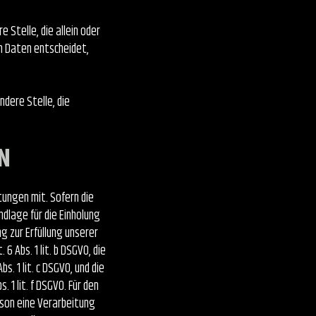
e Stelle, die allein oder
n Daten entscheidet,
ndere Stelle, die
ungen mit. Sofern die
dlage für die Einholung
ng zur Erfüllung unserer
Abs. 1 lit. b DSGVO, die
s. 1 lit. c DSGVO, und die
 1 lit. f DSGVO. Für den
rson eine Verarbeitung