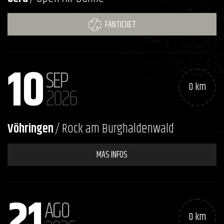
FANTICKET
10
SEP
0 km
2026
Vöhringen
/ Rock am Burghaldenwald
MAS INFOS
21
AGO
0 km