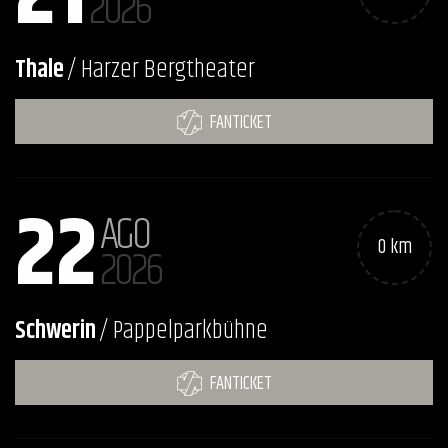
2026
Thale
/ Harzer Bergtheater
FANTICKET
22
AGO
0 km
2026
Schwerin
/ Pappelparkbühne
FANTICKET