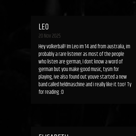
LEO
20 Nov 2025
Hey volkerball! Im Leo im 14 and from australia, im
probably a rare listener as most of the people
who listen are german, I dont know a word of
german but you make good music, tysm for
playing, ive also found out youve started a new
band called heldmaschine and i really like it too! Ty
for reading :D