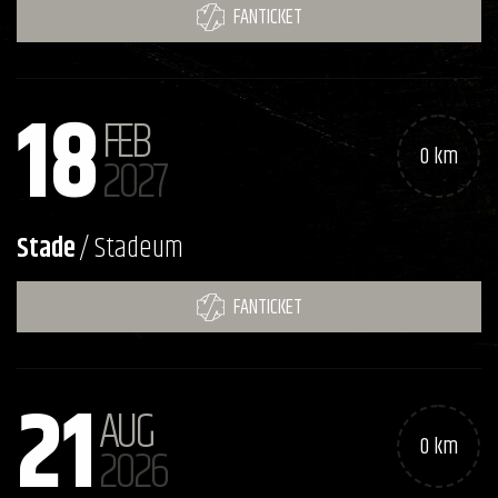
FANTICKET
18
FEB
0 km
2027
Stade
/ Stadeum
FANTICKET
21
AUG
0 km
2026