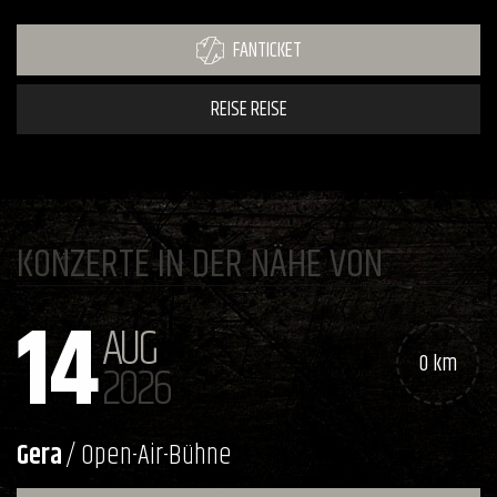
FANTICKET
REISE REISE
KONZERTE IN DER NÄHE VON
14
AUG
0 km
2026
Gera
/ Open-Air-Bühne