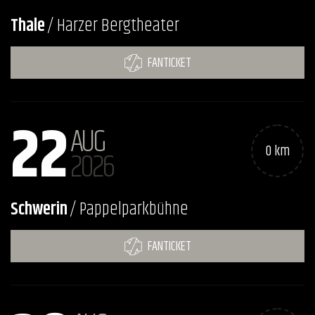
Thale
/ Harzer Bergtheater
FANTICKET
22
AUG
0 km
2026
Schwerin
/ Pappelparkbühne
FANTICKET