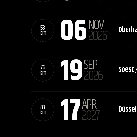
06
NOV
53
Oberh
2026
km
19
SEP
76
Soest
2026
km
17
APR
83
Düssel
2027
km