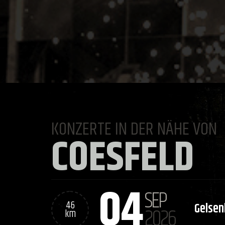
KONZERTE IN DER NÄHE VON
COESFELD
04
SEP
46
Gelsen
2026
km