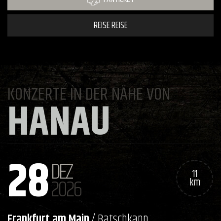
REISE REISE
KONZERTE IN DER NÄHE VON
HANAU
28
DEZ
11
2026
km
Frankfurt am Main
/ Batschkapp