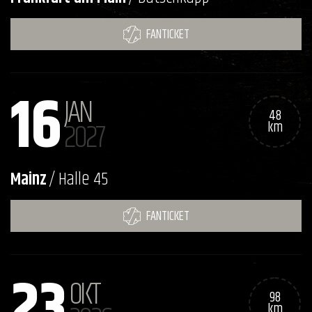
FANTICKET
16
JAN
48
2027
km
Mainz
/ Halle 45
FANTICKET
23
OKT
98
km