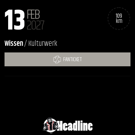
13
FEB
109
2027
km
Wissen
/ Kulturwerk
FANTICKET