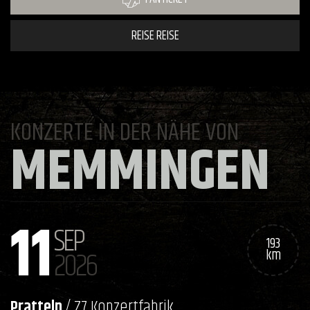
REISE REISE
KONZERTE IN DER NÄHE VON
MEMMINGEN
11
SEP
193
2026
km
Pratteln
/ Z7 Konzertfabrik