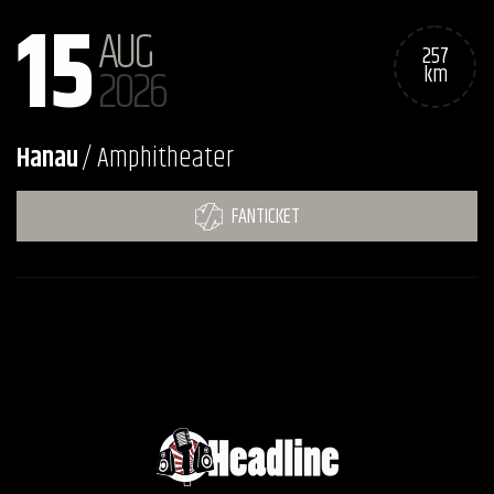
15
AUG
257
2026
km
Hanau
/ Amphitheater
FANTICKET