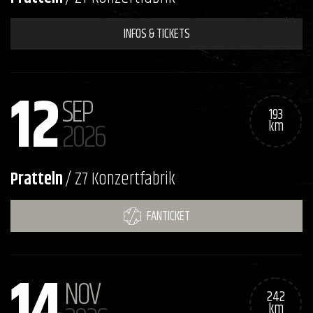
INFOS & TICKETS
12
SEP
193
2026
km
Pratteln
/ Z7 Konzertfabrik
FANTICKET
14
NOV
242
km