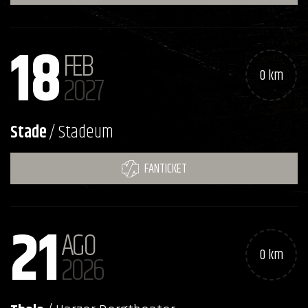
18
FEB
0 km
2027
Stade
/ Stadeum
FANTICKET
21
AGO
0 km
2026