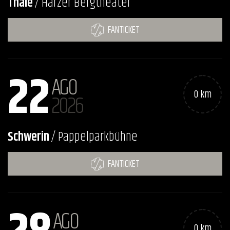
Thale
/ Harzer Bergtheater
FANTICKET
22
AGO
0 km
2026
Schwerin
/ Pappelparkbühne
FANTICKET
AGO
0 km