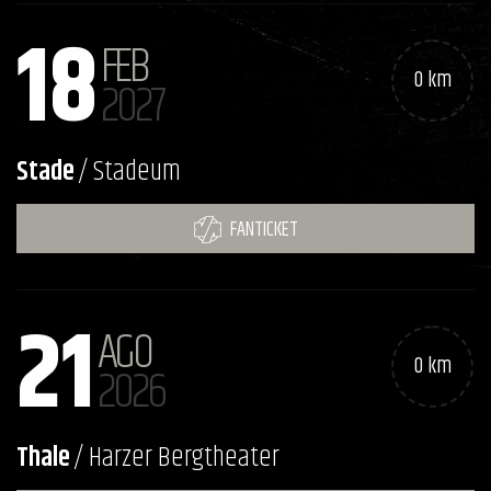
18
FEB
0 km
2027
Stade
/ Stadeum
FANTICKET
21
AGO
0 km
2026
Thale
/ Harzer Bergtheater