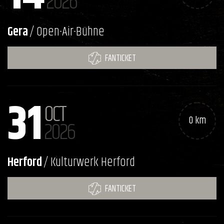
2026
Gera
/ Open-Air-Bühne
FANTICKET
31
OCT
0 km
2026
Herford
/ Kulturwerk Herford
FANTICKET