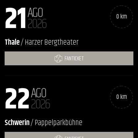
21
AGO
0 km
2026
Thale
/ Harzer Bergtheater
FANTICKET
22
AGO
0 km
2026
Schwerin
/ Pappelparkbühne