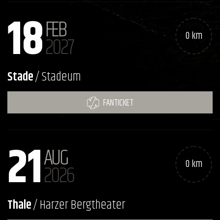
18
FEB
0 km
2027
Stade
/ Stadeum
FANTICKET
21
AUG
0 km
2026
Thale
/ Harzer Bergtheater