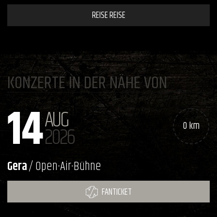
REISE REISE
KONZERTE IN DER NÄHE VON
14
AUG
0 km
2026
Gera
/ Open-Air-Bühne
FANTICKET