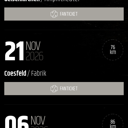
FANTICKET
21
NOV
76
2026
km
Coesfeld
/ Fabrik
FANTICKET
06
NOV
86
km