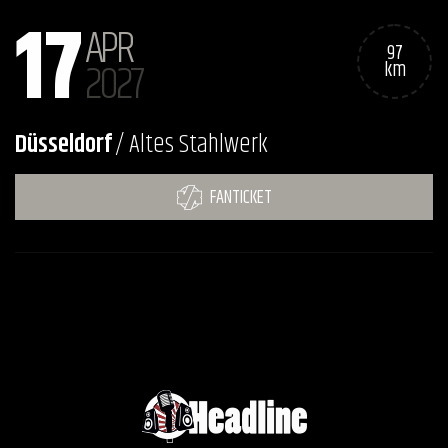
17
APR
97
2027
km
Düsseldorf
/ Altes Stahlwerk
FANTICKET