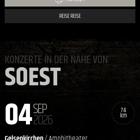
REISE REISE
KONZERTE IN DER NÄHE VON
SOEST
04
SEP
74
2026
km
Gelsenkirchen
/ Amphitheater