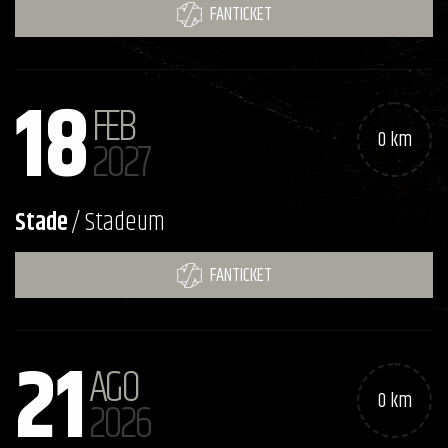
FANTICKET
18
FEB
0 km
2027
Stade
/ Stadeum
FANTICKET
21
AGO
0 km
2026