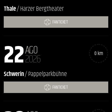
Thale
/ Harzer Bergtheater
FANTICKET
22
AGO
0 km
2026
Schwerin
/ Pappelparkbühne
FANTICKET